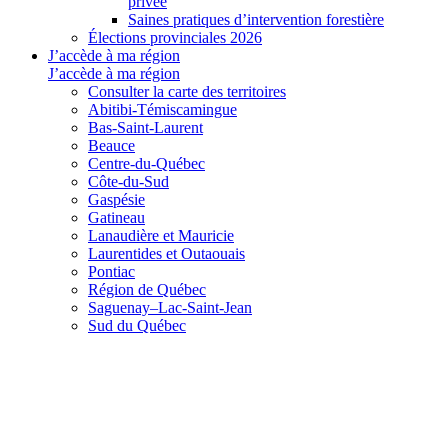
privée
Saines pratiques d’intervention forestière
Élections provinciales 2026
J’accède à ma région
J’accède à ma région
Consulter la carte des territoires
Abitibi-Témiscamingue
Bas-Saint-Laurent
Beauce
Centre-du-Québec
Côte-du-Sud
Gaspésie
Gatineau
Lanaudière et Mauricie
Laurentides et Outaouais
Pontiac
Région de Québec
Saguenay–Lac-Saint-Jean
Sud du Québec