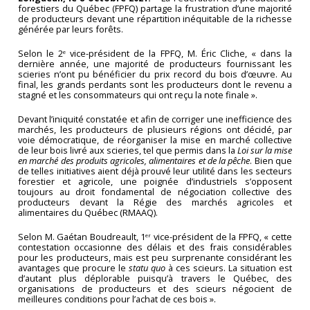
forestiers du Québec (FPFQ) partage la frustration d’une majorité
de producteurs devant une répartition inéquitable de la richesse
générée par leurs forêts.
Selon le 2
vice-président de la FPFQ, M. Éric Cliche, « dans la
e
dernière année, une majorité de producteurs fournissant les
scieries n’ont pu bénéficier du prix record du bois d’œuvre. Au
final, les grands perdants sont les producteurs dont le revenu a
stagné et les consommateurs qui ont reçu la note finale ».
Devant l’iniquité constatée et afin de corriger une inefficience des
marchés, les producteurs de plusieurs régions ont décidé, par
voie démocratique, de réorganiser la mise en marché collective
de leur bois livré aux scieries, tel que permis dans la
Loi sur la mise
en marché des produits agricoles, alimentaires et de la pêche
. Bien que
de telles initiatives aient déjà prouvé leur utilité dans les secteurs
forestier et agricole, une poignée d’industriels s’opposent
toujours au droit fondamental de négociation collective des
producteurs devant la Régie des marchés agricoles et
alimentaires du Québec (RMAAQ).
Selon M. Gaétan Boudreault, 1
vice-président de la FPFQ, « cette
er
contestation occasionne des délais et des frais considérables
pour les producteurs, mais est peu surprenante considérant les
avantages que procure le
statu quo
à ces scieurs. La situation est
d’autant plus déplorable puisqu’à travers le Québec, des
organisations de producteurs et des scieurs négocient de
meilleures conditions pour l’achat de ces bois ».