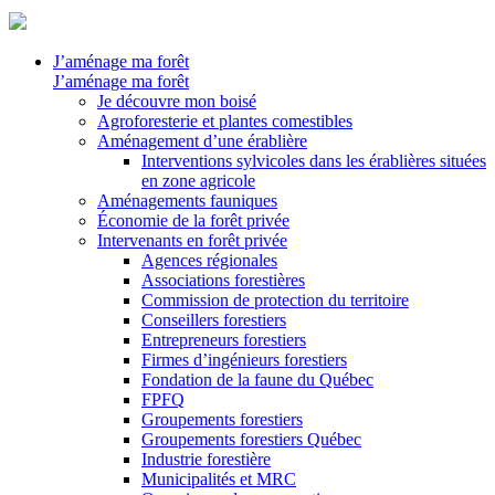
J’aménage ma forêt
J’aménage ma forêt
Je découvre mon boisé
Agroforesterie et plantes comestibles
Aménagement d’une érablière
Interventions sylvicoles dans les érablières situées
en zone agricole
Aménagements fauniques
Économie de la forêt privée
Intervenants en forêt privée
Agences régionales
Associations forestières
Commission de protection du territoire
Conseillers forestiers
Entrepreneurs forestiers
Firmes d’ingénieurs forestiers
Fondation de la faune du Québec
FPFQ
Groupements forestiers
Groupements forestiers Québec
Industrie forestière
Municipalités et MRC