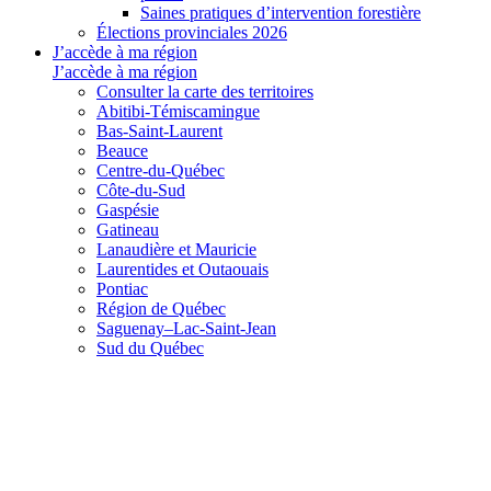
Saines pratiques d’intervention forestière
Élections provinciales 2026
J’accède à ma région
J’accède à ma région
Consulter la carte des territoires
Abitibi-Témiscamingue
Bas-Saint-Laurent
Beauce
Centre-du-Québec
Côte-du-Sud
Gaspésie
Gatineau
Lanaudière et Mauricie
Laurentides et Outaouais
Pontiac
Région de Québec
Saguenay–Lac-Saint-Jean
Sud du Québec