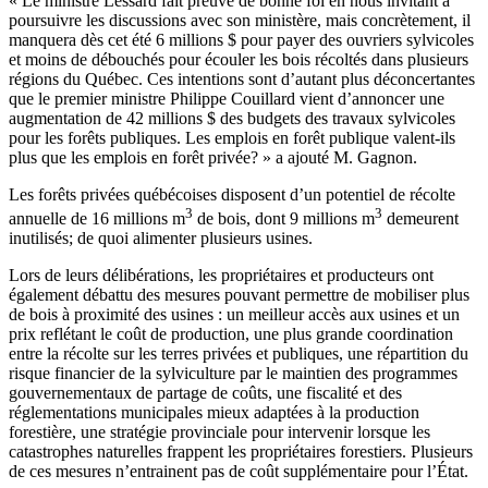
« Le ministre Lessard fait preuve de bonne foi en nous invitant à
poursuivre les discussions avec son ministère, mais concrètement, il
manquera dès cet été 6 millions $ pour payer des ouvriers sylvicoles
et moins de débouchés pour écouler les bois récoltés dans plusieurs
régions du Québec. Ces intentions sont d’autant plus déconcertantes
que le premier ministre Philippe Couillard vient d’annoncer une
augmentation de 42 millions $ des budgets des travaux sylvicoles
pour les forêts publiques. Les emplois en forêt publique valent-ils
plus que les emplois en forêt privée? » a ajouté M. Gagnon.
Les forêts privées québécoises disposent d’un potentiel de récolte
3
3
annuelle de 16 millions m
de bois, dont 9 millions m
demeurent
inutilisés; de quoi alimenter plusieurs usines.
Lors de leurs délibérations, les propriétaires et producteurs ont
également débattu des mesures pouvant permettre de mobiliser plus
de bois à proximité des usines : un meilleur accès aux usines et un
prix reflétant le coût de production, une plus grande coordination
entre la récolte sur les terres privées et publiques, une répartition du
risque financier de la sylviculture par le maintien des programmes
gouvernementaux de partage de coûts, une fiscalité et des
réglementations municipales mieux adaptées à la production
forestière, une stratégie provinciale pour intervenir lorsque les
catastrophes naturelles frappent les propriétaires forestiers. Plusieurs
de ces mesures n’entrainent pas de coût supplémentaire pour l’État.