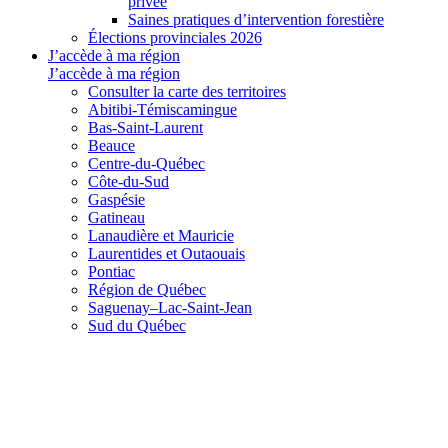
privée
Saines pratiques d’intervention forestière
Élections provinciales 2026
J’accède à ma région
J’accède à ma région
Consulter la carte des territoires
Abitibi-Témiscamingue
Bas-Saint-Laurent
Beauce
Centre-du-Québec
Côte-du-Sud
Gaspésie
Gatineau
Lanaudière et Mauricie
Laurentides et Outaouais
Pontiac
Région de Québec
Saguenay–Lac-Saint-Jean
Sud du Québec