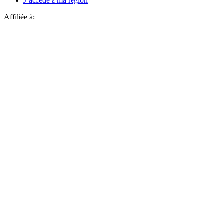
J’accède à ma région
Affiliée à: