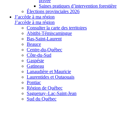
privée
Saines pratiques d’intervention forestière
Élections provinciales 2026
J’accède à ma région
J’accède à ma région
Consulter la carte des territoires
Abitibi-Témiscamingue
Bas-Saint-Laurent
Beauce
Centre-du-Québec
Côte-du-Sud
Gaspésie
Gatineau
Lanaudière et Mauricie
Laurentides et Outaouais
Pontiac
Région de Québec
Saguenay–Lac-Saint-Jean
Sud du Québec