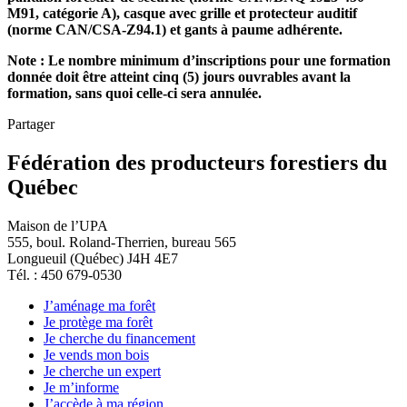
M91, catégorie A), casque avec grille et protecteur auditif
(norme CAN/CSA-Z94.1) et gants à paume adhérente.
Note : Le nombre minimum d’inscriptions pour une formation
donnée doit être atteint cinq (5) jours ouvrables avant la
formation, sans quoi celle-ci sera annulée.
Partager
Fédération des producteurs forestiers du
Québec
Maison de l’UPA
555, boul. Roland-Therrien, bureau 565
Longueuil (Québec) J4H 4E7
Tél. : 450 679-0530
J’aménage ma forêt
Je protège ma forêt
Je cherche du financement
Je vends mon bois
Je cherche un expert
Je m’informe
J’accède à ma région