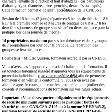
charnière, entaille de direction et trait d’abattage), cas particuliers
d’abattage (gros diamètre, arbres penchés, déracinés ou arqués).
Cette formation permet d’obtenir l’accréditation de la CNESST.
Session de 16 heures (2 jours) répartie en 8 heures de théorie de 8 h
à 17 h la première journée et 8 heures de pratique de 8 h à 17 h les
deuxièmes journées (le groupe sera séparé en deux sur place pour la
pratique lors de la journée de théorie).
14 propriétaires maximum
par session théorique et deux groupes
de 7 propriétaires par jour pour la pratique. La répartition des
groupes se fera sur place.
Formateur :
M. Éric Quirion, formateur accrédité par la CNESST
Vous n’avez pas à apporter votre scie à chaîne pour la formation. Il
est toutefois fortement suggéré d’apporter tous les équipements de
protection individuelle
que vous possédez déjà
afin de permettre au
formateur d’en vérifier la conformité. Si vous n’en avez pas,
attendez après le cours pour vous les procurer et pour profiter des
conseils et recommandations du formateur sur vos futurs achats.
Important : Vous devez porter obligatoirement les équipements
de sécurité minimum suivants pour la pratique : bottes de
sécurité (norme CAN/CSA-Z195 ou à la norme NF EN345-2),
pantalon forestier de sécurité (norme CAN/BNQ 1923-450-