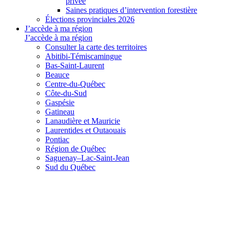
privée
Saines pratiques d’intervention forestière
Élections provinciales 2026
J’accède à ma région
J’accède à ma région
Consulter la carte des territoires
Abitibi-Témiscamingue
Bas-Saint-Laurent
Beauce
Centre-du-Québec
Côte-du-Sud
Gaspésie
Gatineau
Lanaudière et Mauricie
Laurentides et Outaouais
Pontiac
Région de Québec
Saguenay–Lac-Saint-Jean
Sud du Québec