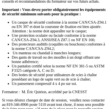
conseils et recommandations du formateur sur vos futurs achats.
Important : Vous devez porter obligatoirement les équipements
de sécurité minimum suivants pour la pratique :
Un casque de sécurité conforme à la norme CAN/CSA-Z94.1
ou EN 397 et dont la couronne de fixation est bien ajustée.
Attention : la norme doit apparaître sur le casque;
Une protection oculaire ou faciale conforme à la norme
CAN/CSA-Z94.3, ANSI/ISEA Z87.1 ou NF EN 166;
Des protecteurs auditifs (coquilles ou bouchons) conformes à
la norme CAN/CSA-Z94.2;
Un manteau ou chandail à manches longues;
Des gants de travail ou des moufles à un doigt offrant une
bonne adhérence;
Un pantalon certifié selon la norme NF EN 381-5 ou ASTM
F3325 catégorie A, C ou D;
Des bottes de sécurité pour utilisateurs de scies à chaîne
possédant un logo de sapin vert ou de scie à chaîne;
Un pansement compressif 4 x 4 po sur soi.
Formateur : M. Éric Quirion, accrédité par la CNESST
Si vous désirez changer de date de session, veuillez nous contacter
au 819-346-8906 poste 5110 avant tout chose, il nous sera possible
de le faire pour vous, s’il reste de la place pour la nouvelle session