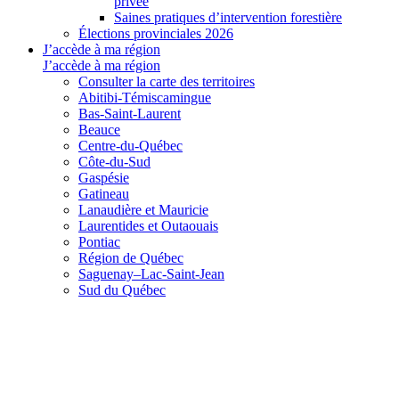
privée
Saines pratiques d’intervention forestière
Élections provinciales 2026
J’accède à ma région
J’accède à ma région
Consulter la carte des territoires
Abitibi-Témiscamingue
Bas-Saint-Laurent
Beauce
Centre-du-Québec
Côte-du-Sud
Gaspésie
Gatineau
Lanaudière et Mauricie
Laurentides et Outaouais
Pontiac
Région de Québec
Saguenay–Lac-Saint-Jean
Sud du Québec