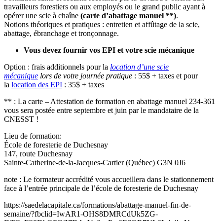
travailleurs forestiers ou aux employés ou le grand public ayant à
opérer une scie à chaîne
(carte d’abattage manuel **)
.
Notions théoriques et pratiques : entretien et affûtage de la scie,
abattage, ébranchage et tronçonnage.
Vous devez fournir vos EPI et votre scie mécanique
Option : frais additionnels pour la
location d’une scie
mécanique
lors de votre journée pratique
: 55$ + taxes et pour
la
location des EPI
: 35$ + taxes
** : La carte – Attestation de formation en abattage manuel 234-361
vous sera postée entre septembre et juin par le mandataire de la
CNESST !
Lieu de formation:
École de foresterie de Duchesnay
147, route Duchesnay
Sainte-Catherine-de-la-Jacques-Cartier (Québec) G3N 0J6
note : Le formateur accrédité vous accueillera dans le stationnement
face à l’entrée principale de l’école de foresterie de Duchesnay
https://saedelacapitale.ca/formations/abattage-manuel-fin-de-
semaine/?fbclid=IwAR1-OHS8DMRCdUk5ZG-