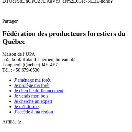
DTOcFS8DhOPQZ7DAaVc0_aPm2E6GR7NL3L-hdheY
Partager
Fédération des producteurs forestiers du
Québec
Maison de l’UPA
555, boul. Roland-Therrien, bureau 565
Longueuil (Québec) J4H 4E7
Tél. : 450 679-0530
J’aménage ma forêt
Je protège ma forêt
Je cherche du financement
Je vends mon bois
Je cherche un expert
Je m’informe
J’accède à ma région
Affiliée à: