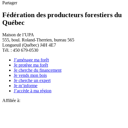
Partager
Fédération des producteurs forestiers du
Québec
Maison de l’UPA
555, boul. Roland-Therrien, bureau 565
Longueuil (Québec) J4H 4E7
Tél. : 450 679-0530
J’aménage ma forêt
Je protège ma forêt
Je cherche du financement
Je vends mon bois
Je cherche un expert
Je m’informe
J’accède à ma région
Affiliée à: