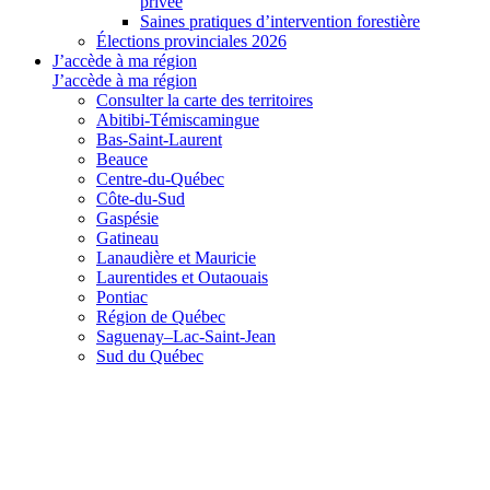
privée
Saines pratiques d’intervention forestière
Élections provinciales 2026
J’accède à ma région
J’accède à ma région
Consulter la carte des territoires
Abitibi-Témiscamingue
Bas-Saint-Laurent
Beauce
Centre-du-Québec
Côte-du-Sud
Gaspésie
Gatineau
Lanaudière et Mauricie
Laurentides et Outaouais
Pontiac
Région de Québec
Saguenay–Lac-Saint-Jean
Sud du Québec