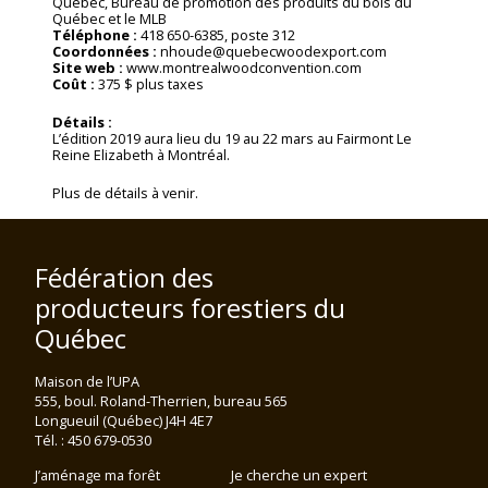
Québec, Bureau de promotion des produits du bois du
Québec et le MLB
Téléphone :
418 650-6385, poste 312
Coordonnées :
nhoude@quebecwoodexport.com
Site web :
www.montrealwoodconvention.com
Coût :
375 $ plus taxes
Détails :
L’édition 2019 aura lieu du 19 au 22 mars au Fairmont Le
Reine Elizabeth à Montréal.
Plus de détails à venir.
Fédération des
producteurs forestiers du
Québec
Maison de l’UPA
555, boul. Roland-Therrien, bureau 565
Longueuil (Québec) J4H 4E7
Tél. : 450 679-0530
J’aménage ma forêt
Je cherche un expert