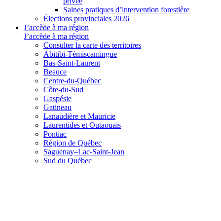
privée
Saines pratiques d’intervention forestière
Élections provinciales 2026
J’accède à ma région
J’accède à ma région
Consulter la carte des territoires
Abitibi-Témiscamingue
Bas-Saint-Laurent
Beauce
Centre-du-Québec
Côte-du-Sud
Gaspésie
Gatineau
Lanaudière et Mauricie
Laurentides et Outaouais
Pontiac
Région de Québec
Saguenay–Lac-Saint-Jean
Sud du Québec