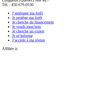
Longueuil (Québec) J4H 4E7
Tél. : 450 679-0530
J’aménage ma forêt
Je protège ma forêt
Je cherche du financement
Je vends mon bois
Je cherche un expert
Je m’informe
J’accède à ma région
Affiliée à: