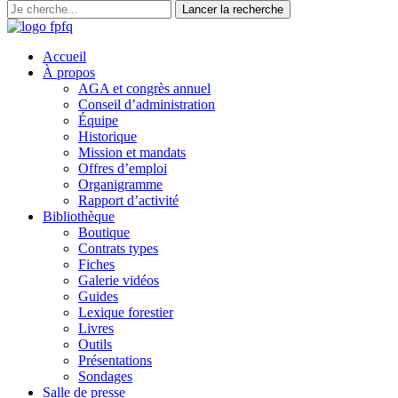
Accueil
À propos
AGA et congrès annuel
Conseil d’administration
Équipe
Historique
Mission et mandats
Offres d’emploi
Organigramme
Rapport d’activité
Bibliothèque
Boutique
Contrats types
Fiches
Galerie vidéos
Guides
Lexique forestier
Livres
Outils
Présentations
Sondages
Salle de presse