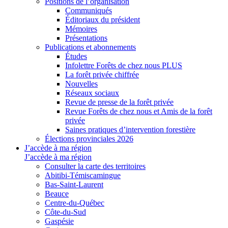
Positions de l’organisation
Communiqués
Éditoriaux du président
Mémoires
Présentations
Publications et abonnements
Études
Infolettre Forêts de chez nous PLUS
La forêt privée chiffrée
Nouvelles
Réseaux sociaux
Revue de presse de la forêt privée
Revue Forêts de chez nous et Amis de la forêt
privée
Saines pratiques d’intervention forestière
Élections provinciales 2026
J’accède à ma région
J’accède à ma région
Consulter la carte des territoires
Abitibi-Témiscamingue
Bas-Saint-Laurent
Beauce
Centre-du-Québec
Côte-du-Sud
Gaspésie