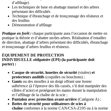
d’affûtage)
Les techniques de base en abattage manuel et des arbres
présentant des difficultés
Technique d’ébranchage et de tronçonnage des résineux et
des feuillus
Démonstration d’affûtage
Pratique en forêt :
chaque participante aura l’occasion de mettre en
pratique la théorie et d’abattre un/des arbres. Réalisation d’entailles
de direction, abattage d’arbres présentant des difficultés, ébranchage
et tronçonnage d’arbres feuillus et résineux.
ÉQUIPEMENT DE PROTECTION
INDIVIDUELLE
obligatoire
(EPI) (la participante doit
porter) :
Casque de sécurité, l
unettes de sécurité
(visière)
et
p
rotecteurs auditifs
(coquilles ou bouchons) ;
Gants
ou des moufles à un doigt offrant une
bonne
adhérence
(à l’épreuve des fils cassés, s’il doit manipuler des
câbles d’acier) et protégeant les mains durant la manipulation
et l’affûtage de la chaîne de la scie ;
Pantalon avec protection avant-arrière
(Catégorie A) ;
Bottes de sécurité pour utilisateurs de scies à
chaîne
conformes à la norme CAN/CSA-Z195 ou à la norme