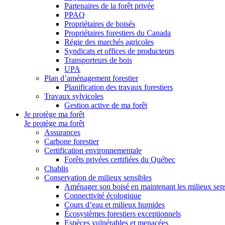
Partenaires de la forêt privée
PPAQ
Propriétaires de boisés
Propriétaires forestiers du Canada
Régie des marchés agricoles
Syndicats et offices de producteurs
Transporteurs de bois
UPA
Plan d’aménagement forestier
Planification des travaux forestiers
Travaux sylvicoles
Gestion active de ma forêt
Je protège ma forêt
Je protège ma forêt
Assurances
Carbone forestier
Certification environnementale
Forêts privées certifiées du Québec
Chablis
Conservation de milieux sensibles
Aménager son boisé en maintenant les milieux sensi
Connectivité écologique
Cours d’eau et milieux humides
Écosystèmes forestiers exceptionnels
Espèces vulnérables et menacées