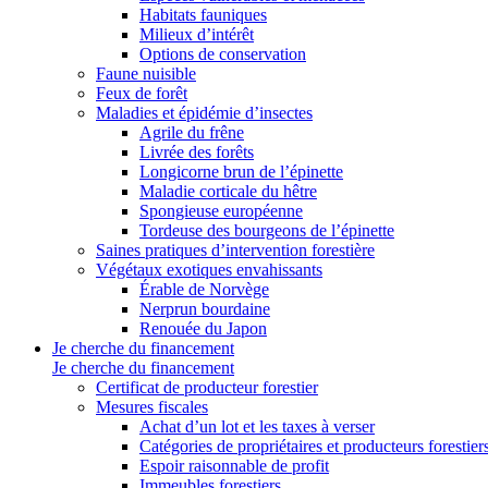
Habitats fauniques
Milieux d’intérêt
Options de conservation
Faune nuisible
Feux de forêt
Maladies et épidémie d’insectes
Agrile du frêne
Livrée des forêts
Longicorne brun de l’épinette
Maladie corticale du hêtre
Spongieuse européenne
Tordeuse des bourgeons de l’épinette
Saines pratiques d’intervention forestière
Végétaux exotiques envahissants
Érable de Norvège
Nerprun bourdaine
Renouée du Japon
Je cherche du financement
Je cherche du financement
Certificat de producteur forestier
Mesures fiscales
Achat d’un lot et les taxes à verser
Catégories de propriétaires et producteurs forestier
Espoir raisonnable de profit
Immeubles forestiers