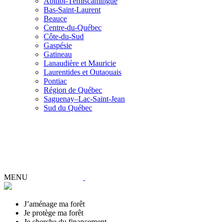
Abitibi-Témiscamingue
Bas-Saint-Laurent
Beauce
Centre-du-Québec
Côte-du-Sud
Gaspésie
Gatineau
Lanaudière et Mauricie
Laurentides et Outaouais
Pontiac
Région de Québec
Saguenay–Lac-Saint-Jean
Sud du Québec
MENU
J’aménage ma forêt
Je protège ma forêt
Je cherche du financement