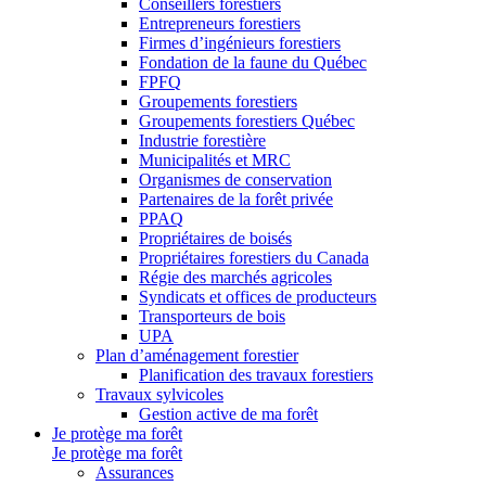
Conseillers forestiers
Entrepreneurs forestiers
Firmes d’ingénieurs forestiers
Fondation de la faune du Québec
FPFQ
Groupements forestiers
Groupements forestiers Québec
Industrie forestière
Municipalités et MRC
Organismes de conservation
Partenaires de la forêt privée
PPAQ
Propriétaires de boisés
Propriétaires forestiers du Canada
Régie des marchés agricoles
Syndicats et offices de producteurs
Transporteurs de bois
UPA
Plan d’aménagement forestier
Planification des travaux forestiers
Travaux sylvicoles
Gestion active de ma forêt
Je protège ma forêt
Je protège ma forêt
Assurances