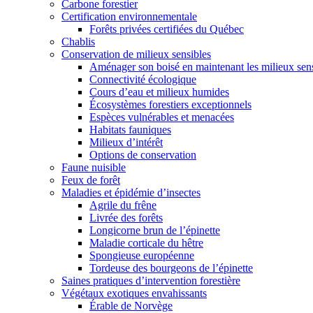
Carbone forestier
Certification environnementale
Forêts privées certifiées du Québec
Chablis
Conservation de milieux sensibles
Aménager son boisé en maintenant les milieux sensi
Connectivité écologique
Cours d’eau et milieux humides
Écosystèmes forestiers exceptionnels
Espèces vulnérables et menacées
Habitats fauniques
Milieux d’intérêt
Options de conservation
Faune nuisible
Feux de forêt
Maladies et épidémie d’insectes
Agrile du frêne
Livrée des forêts
Longicorne brun de l’épinette
Maladie corticale du hêtre
Spongieuse européenne
Tordeuse des bourgeons de l’épinette
Saines pratiques d’intervention forestière
Végétaux exotiques envahissants
Érable de Norvège