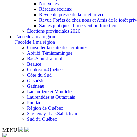
Nouvelles
Réseaux sociaux
Revue de presse de la forêt privée
Revue Forêts de chez nous et Amis de la forêt priv
Saines pratiques d’intervention forestière
Élections provinciales 2026
J’accède à ma région
J’accède à ma région
Consulter la carte des territoires
Abitibi-Témiscamingue
Bas-Saint-Laurent
Beauce
Centre-du-Québec
Côte-du-Sud
Gaspésie
Gatineau
Lanaudière et Mauricie
Laurentides et Outaouais
Pontiac
Région de Québec
Saguenay–Lac-Saint-Jean
Sud du Québec
MENU