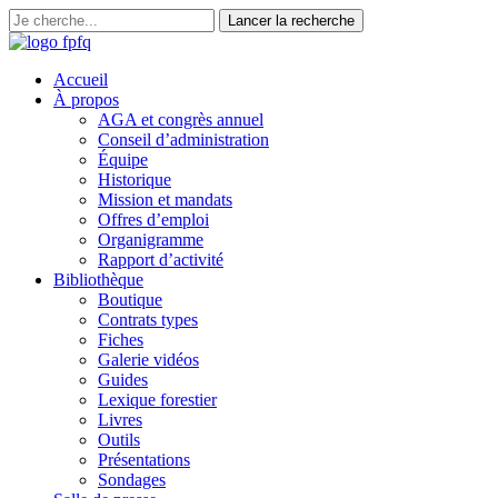
Accueil
À propos
AGA et congrès annuel
Conseil d’administration
Équipe
Historique
Mission et mandats
Offres d’emploi
Organigramme
Rapport d’activité
Bibliothèque
Boutique
Contrats types
Fiches
Galerie vidéos
Guides
Lexique forestier
Livres
Outils
Présentations
Sondages