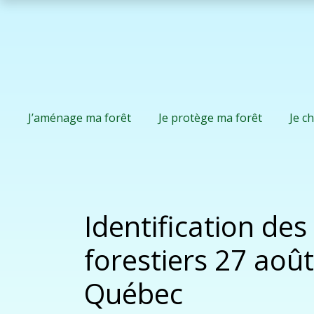
J’aménage ma forêt
Je protège ma forêt
Je c
Identification de
forestiers 27 aoû
Québec