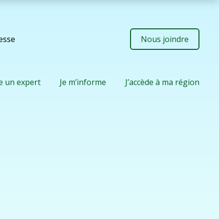
resse
Nous joindre
e un expert
Je m’informe
J’accède à ma région