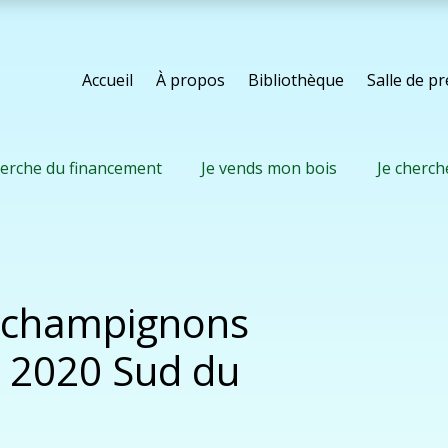
Accueil
À propos
Bibliothèque
Salle de p
herche du financement
Je vends mon bois
Je cherch
s champignons
t 2020 Sud du