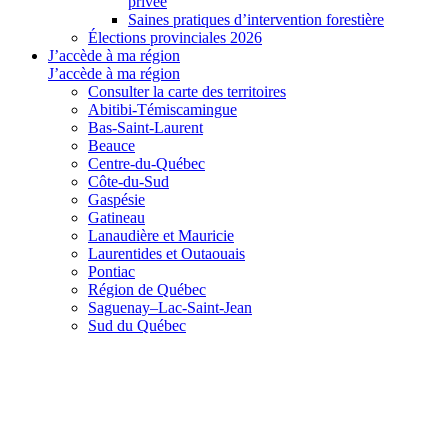
privée
Saines pratiques d’intervention forestière
Élections provinciales 2026
J’accède à ma région
J’accède à ma région
Consulter la carte des territoires
Abitibi-Témiscamingue
Bas-Saint-Laurent
Beauce
Centre-du-Québec
Côte-du-Sud
Gaspésie
Gatineau
Lanaudière et Mauricie
Laurentides et Outaouais
Pontiac
Région de Québec
Saguenay–Lac-Saint-Jean
Sud du Québec