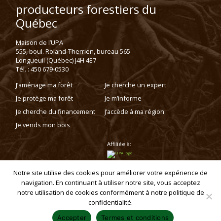
producteurs forestiers du
Québec
Maison de l’UPA
555, boul. Roland-Therrien, bureau 565
Longueuil (Québec) J4H 4E7
Tél. : 450 679-0530
J’aménage ma forêt
Je cherche un expert
Je protège ma forêt
Je m’informe
Je cherche du financement
J’accède à ma région
Je vends mon bois
Affiliée à:
Notre site utilise des cookies pour améliorer votre expérience de
navigation. En continuant à utiliser notre site, vous acceptez
Politique de confidentialité
notre utilisation de cookies conformément à notre politique de
Copyright © 2025 - Fédération des producteurs forestiers du Québec. Tous
droits réservés.
confidentialité.
Accepter
Termes et conditions