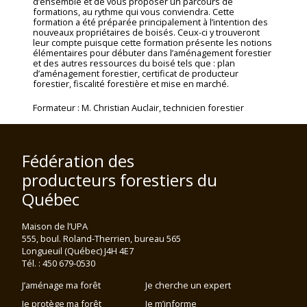
d’ensemble et de vous proposer un parcours de
formations, au rythme qui vous conviendra. Cette
formation a été préparée principalement à l’intention des
nouveaux propriétaires de boisés. Ceux-ci y trouveront
leur compte puisque cette formation présente les notions
élémentaires pour débuter dans l’aménagement forestier
et des autres ressources du boisé tels que : plan
d’aménagement forestier, certificat de producteur
forestier, fiscalité forestière et mise en marché.
Formateur : M. Christian Auclair, technicien forestier
Fédération des
producteurs forestiers du
Québec
Maison de l’UPA
555, boul. Roland-Therrien, bureau 565
Longueuil (Québec) J4H 4E7
Tél. : 450 679-0530
J’aménage ma forêt
Je cherche un expert
Je protège ma forêt
Je m’informe