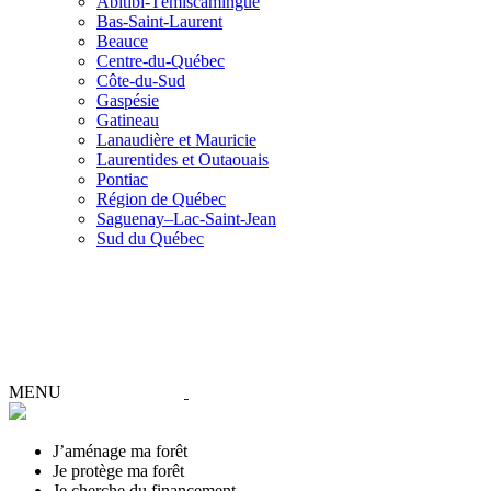
Abitibi-Témiscamingue
Bas-Saint-Laurent
Beauce
Centre-du-Québec
Côte-du-Sud
Gaspésie
Gatineau
Lanaudière et Mauricie
Laurentides et Outaouais
Pontiac
Région de Québec
Saguenay–Lac-Saint-Jean
Sud du Québec
MENU
J’aménage ma forêt
Je protège ma forêt
Je cherche du financement