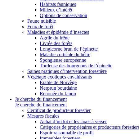
Habitats fauniques
Milieux d’intérêt
Options de conservation
Faune nuisible
Feux de forêt
Maladies et épidémie d’insectes
Agrile du frêne
Livrée des forêts
Longicorne brun de l’épinette
Maladie corticale du hêtre
Spongieuse européenne
Tordeuse des bourgeons de l’épinette
Saines pratiques d’intervention forestière
Végétaux exotiques envahissants
Érable de Norvège
Nerprun bourdaine
Renouée du Japon
Je cherche du financement
Je cherche du financement
Certificat de producteur forestier
Mesures fiscales
Achat d’un lot et les taxes à verser
Catégories de propriétaires et producteurs forestier
Espoir raisonnable de profit
Immeubles forestiers