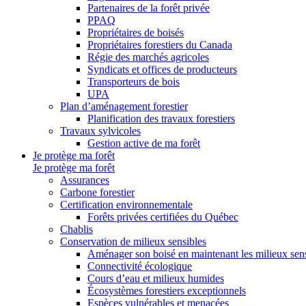
Partenaires de la forêt privée
PPAQ
Propriétaires de boisés
Propriétaires forestiers du Canada
Régie des marchés agricoles
Syndicats et offices de producteurs
Transporteurs de bois
UPA
Plan d’aménagement forestier
Planification des travaux forestiers
Travaux sylvicoles
Gestion active de ma forêt
Je protège ma forêt
Je protège ma forêt
Assurances
Carbone forestier
Certification environnementale
Forêts privées certifiées du Québec
Chablis
Conservation de milieux sensibles
Aménager son boisé en maintenant les milieux sensi
Connectivité écologique
Cours d’eau et milieux humides
Écosystèmes forestiers exceptionnels
Espèces vulnérables et menacées