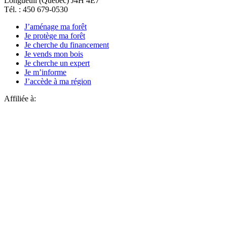
Longueuil (Québec) J4H 4E7
Tél. : 450 679-0530
J’aménage ma forêt
Je protège ma forêt
Je cherche du financement
Je vends mon bois
Je cherche un expert
Je m’informe
J’accède à ma région
Affiliée à: