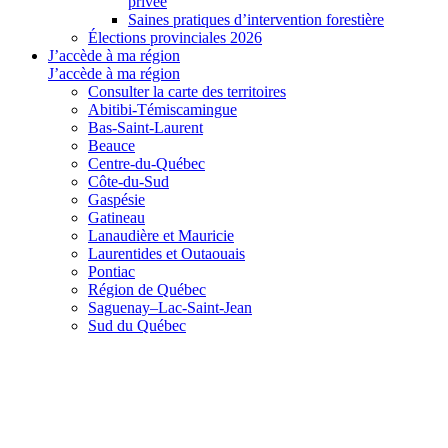
privée
Saines pratiques d’intervention forestière
Élections provinciales 2026
J’accède à ma région
J’accède à ma région
Consulter la carte des territoires
Abitibi-Témiscamingue
Bas-Saint-Laurent
Beauce
Centre-du-Québec
Côte-du-Sud
Gaspésie
Gatineau
Lanaudière et Mauricie
Laurentides et Outaouais
Pontiac
Région de Québec
Saguenay–Lac-Saint-Jean
Sud du Québec