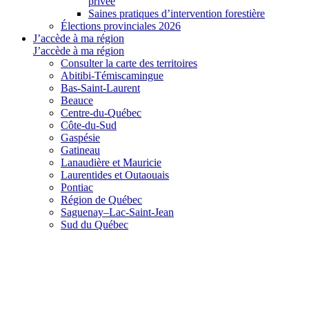
privée
Saines pratiques d’intervention forestière
Élections provinciales 2026
J’accède à ma région
J’accède à ma région
Consulter la carte des territoires
Abitibi-Témiscamingue
Bas-Saint-Laurent
Beauce
Centre-du-Québec
Côte-du-Sud
Gaspésie
Gatineau
Lanaudière et Mauricie
Laurentides et Outaouais
Pontiac
Région de Québec
Saguenay–Lac-Saint-Jean
Sud du Québec