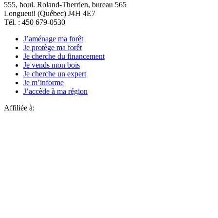
555, boul. Roland-Therrien, bureau 565
Longueuil (Québec) J4H 4E7
Tél. : 450 679-0530
J’aménage ma forêt
Je protège ma forêt
Je cherche du financement
Je vends mon bois
Je cherche un expert
Je m’informe
J’accède à ma région
Affiliée à: