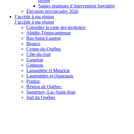
privée
Saines pratiques d’intervention forestière
Élections provinciales 2026
J’accède à ma région
J’accède à ma région
Consulter la carte des territoires
Abitibi-Témiscamingue
Bas-Saint-Laurent
Beauce
Centre-du-Québec
Côte-du-Sud
Gaspésie
Gatineau
Lanaudière et Mauricie
Laurentides et Outaouais
Pontiac
Région de Québec
Saguenay–Lac-Saint-Jean
Sud du Québec