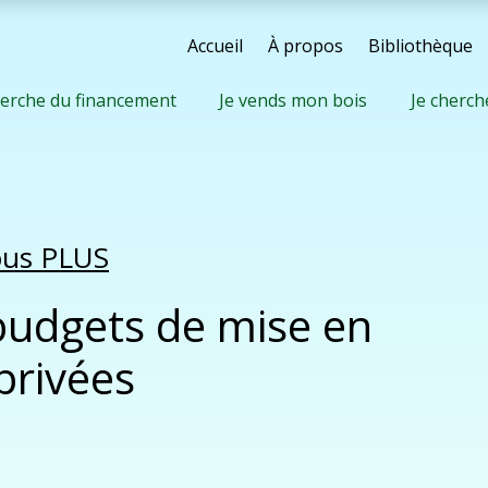
Accueil
À propos
Bibliothèque
herche du financement
Je vends mon bois
Je cherch
nous PLUS
 budgets de mise en
privées