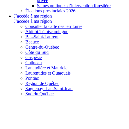
privée
Saines pratiques d’intervention forestière
Élections provinciales 2026
J’accède à ma région
J’accède à ma région
Consulter la carte des territoires
Abitibi-Témiscamingue
Bas-Saint-Laurent
Beauce
Centre-du-Québec
Côte-du-Sud
Gaspésie
Gatineau
Lanaudière et Mauricie
Laurentides et Outaouais
Pontiac
Région de Québec
Saguenay–Lac-Saint-Jean
Sud du Québec