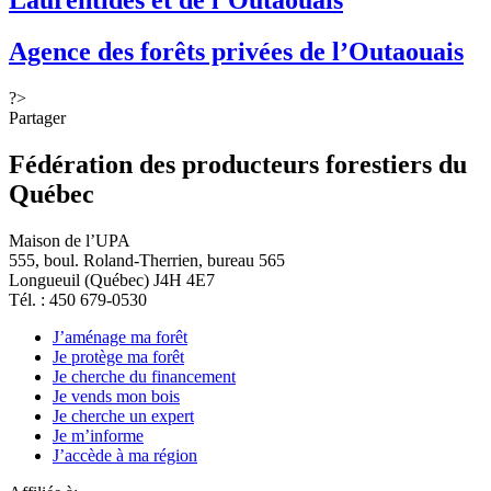
Laurentides et de l’Outaouais
Agence des forêts privées de l’Outaouais
?>
Partager
Fédération des producteurs forestiers du
Québec
Maison de l’UPA
555, boul. Roland-Therrien, bureau 565
Longueuil (Québec) J4H 4E7
Tél. : 450 679-0530
J’aménage ma forêt
Je protège ma forêt
Je cherche du financement
Je vends mon bois
Je cherche un expert
Je m’informe
J’accède à ma région