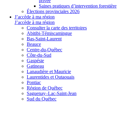
privée
Saines pratiques d’intervention forestière
Élections provinciales 2026
J’accède à ma région
J’accède à ma région
Consulter la carte des territoires
Abitibi-Témiscamingue
Bas-Saint-Laurent
Beauce
Centre-du-Québec
Côte-du-Sud
Gaspésie
Gatineau
Lanaudière et Mauricie
Laurentides et Outaouais
Pontiac
Région de Québec
Saguenay–Lac-Saint-Jean
Sud du Québec