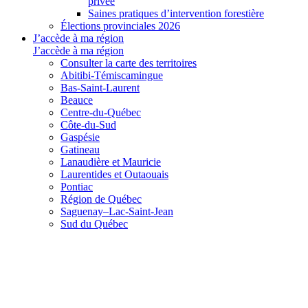
privée
Saines pratiques d’intervention forestière
Élections provinciales 2026
J’accède à ma région
J’accède à ma région
Consulter la carte des territoires
Abitibi-Témiscamingue
Bas-Saint-Laurent
Beauce
Centre-du-Québec
Côte-du-Sud
Gaspésie
Gatineau
Lanaudière et Mauricie
Laurentides et Outaouais
Pontiac
Région de Québec
Saguenay–Lac-Saint-Jean
Sud du Québec