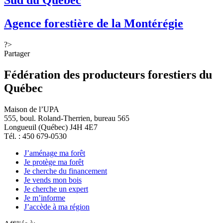
Sud du Québec
Agence forestière de la Montérégie
?>
Partager
Fédération des producteurs forestiers du
Québec
Maison de l’UPA
555, boul. Roland-Therrien, bureau 565
Longueuil (Québec) J4H 4E7
Tél. : 450 679-0530
J’aménage ma forêt
Je protège ma forêt
Je cherche du financement
Je vends mon bois
Je cherche un expert
Je m’informe
J’accède à ma région