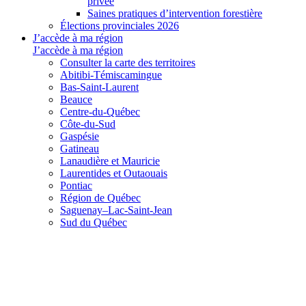
privée
Saines pratiques d’intervention forestière
Élections provinciales 2026
J’accède à ma région
J’accède à ma région
Consulter la carte des territoires
Abitibi-Témiscamingue
Bas-Saint-Laurent
Beauce
Centre-du-Québec
Côte-du-Sud
Gaspésie
Gatineau
Lanaudière et Mauricie
Laurentides et Outaouais
Pontiac
Région de Québec
Saguenay–Lac-Saint-Jean
Sud du Québec