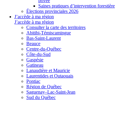
privée
Saines pratiques d’intervention forestière
Élections provinciales 2026
J’accède à ma région
J’accède à ma région
Consulter la carte des territoires
Abitibi-Témiscamingue
Bas-Saint-Laurent
Beauce
Centre-du-Québec
Côte-du-Sud
Gaspésie
Gatineau
Lanaudière et Mauricie
Laurentides et Outaouais
Pontiac
Région de Québec
Saguenay–Lac-Saint-Jean
Sud du Québec