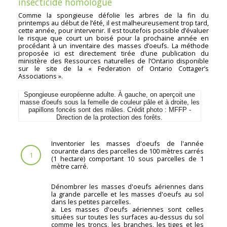
insecticide homologué
Comme la spongieuse défolie les arbres de la fin du
printemps au début de l’été, il est malheureusement trop tard,
cette année, pour intervenir. Il est toutefois possible d’évaluer
le risque que court un boisé pour la prochaine année en
procédant à un inventaire des masses d’oeufs. La méthode
proposée ici est directement tirée d’une publication du
ministère des Ressources naturelles de l’Ontario disponible
sur le site de la « Federation of Ontario Cottager’s
Associations ».
Spongieuse européenne adulte. À gauche, on aperçoit une
masse d'oeufs sous la femelle de couleur pâle et à droite, les
papillons foncés sont des mâles. Crédit photo : MFFP -
Direction de la protection des forêts.
Inventorier les masses d'oeufs de l'année
courante dans des parcelles de 100 mètres carrés
1
(1 hectare) comportant 10 sous parcelles de 1
mètre carré.
Dénombrer les masses d'oeufs aériennes dans
la grande parcelle et les masses d'oeufs au sol
dans les petites parcelles.
a. Les masses d'oeufs aériennes sont celles
situées sur toutes les surfaces au-dessus du sol
comme les troncs, les branches, les tiges et les