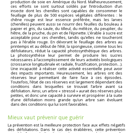
production de soie en Amérique du Nord. Malheureusement,
ces efforts se sont surtout soldés par l’introduction d’un
insecte dont les chenilles sont capables de consommer le
feuillage de plus de 500 espèces végétales différentes : le
chêne rouge est leur essence préférée, mais les larves
(chenilles) peuvent aussi se nourrir des feuilles du bouleau à
papier et gris, du saule, du tilleul, du mélèze, du peuplier, du
hêtre, de la pruche, du pin et de l’épinette. L’érable à sucre est
acceptable pour ces chenilles, tandis qu’elles ne toucheront
pas à l’érable rouge. En dévorant le feuillage des arbres au
printemps et au début de l’été, la spongieuse, comme tous les
défoliateurs, réduit la capacité photosynthétique des arbres.
La photosynthèse leur permet de produire les sucres
nécessaires à l’accomplissement de leurs activités biologiques
(croissance longitudinale et radiale, fructification, protection…).
Une incapacité à réaliser cette activité essentielle peut avoir
des impacts importants. Heureusement, les arbres ont des
réserves leur permettant de faire face à ces épisodes.
Toutefois, l’état de ces réserves est largement dépendant des
conditions dans lesquelles se trouvait l’arbre avant sa
défoliation. Ainsi, un arbre « stressé » aurait des réserves plus
petites, et donc une capacité à survivre et prospérer à la suite
d’une défoliation moins grande qu’un arbre sain évoluant
dans des conditions qui lui sont favorables.
Mieux vaut prévenir que guérir
La prévention est la meilleure protection face aux effets négatifs
des défoliations. Dans le cas des érablières, cette prévention