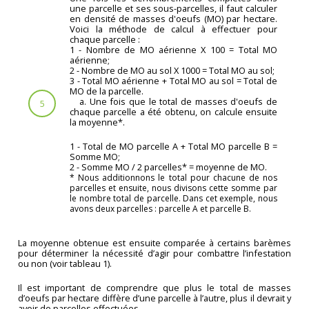
une parcelle et ses sous-parcelles, il faut calculer
en densité de masses d'oeufs (MO) par hectare.
Voici la méthode de calcul à effectuer pour
chaque parcelle :
1 - Nombre de MO aérienne X 100 = Total MO
aérienne;
2 - Nombre de MO au sol X 1000 = Total MO au sol;
3 - Total MO aérienne + Total MO au sol = Total de
MO de la parcelle.
a. Une fois que le total de masses d'oeufs de
5
chaque parcelle a été obtenu, on calcule ensuite
la moyenne*.
1 - Total de MO parcelle A + Total MO parcelle B =
Somme MO;
2 - Somme MO / 2 parcelles* = moyenne de MO.
* Nous additionnons le total pour chacune de nos
parcelles et ensuite, nous divisons cette somme par
le nombre total de parcelle. Dans cet exemple, nous
avons deux parcelles : parcelle A et parcelle B.
La moyenne obtenue est ensuite comparée à certains barèmes
pour déterminer la nécessité d’agir pour combattre l’infestation
ou non (voir tableau 1).
Il est important de comprendre que plus le total de masses
d’oeufs par hectare diffère d’une parcelle à l’autre, plus il devrait y
avoir de parcelles effectuées.