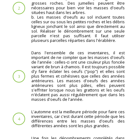
grosses roches. Des jumelles peuvent être
nécessaires pour bien voir les masses d'oeufs
2
situées haut dans les arbres.
b. Les masses d'oeufs au sol incluent toutes
celles sur ou sous les petites roches et les débris
ligneux jonchant le sol ainsi que directement au
sol. Réaliser le dénombrement sur une seule
parcelle n'est pas suffisant. Il faut utiliser
plusieurs parcelles réparties dans l'érablière.
Dans l'ensemble de ces inventaires, il est
important de ne compter que les masses d'oeufs
de l'année : celles-ci ont une couleur plus foncée
variant de brun à chamois. Il est toujours possible
d'y faire éclater les oeufs ("pop") et elles sont
plus fermes et cohésives que celles des années
3
antérieures. Les masses d'oeufs des années
antérieures sont plus pâles, elles peuvent
s'effriter lorsque nous les grattons et les oeufs
n'éclatent pas aussi régulièrement que dans les
masses d'oeufs de l'année.
L'automne est la meilleure période pour faire ces
inventaires, car c'est durant cette période que les
4
différences entre les masses d'oeufs des
différentes années sont les plus grandes.
Une fois les dénombrements complétés dans