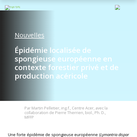
Nouvelles
Épidémie localisée de
spongieuse européenne en
contexte forestier privé et de
production acéricole
Par Martin Pelletier, ing.f., Centre Acer, avec la
collaboration de Pierre Therrien, biol., Ph. D.,
MFFP
Une forte épidémie de spongieuse européenne (
Lymantria dispar