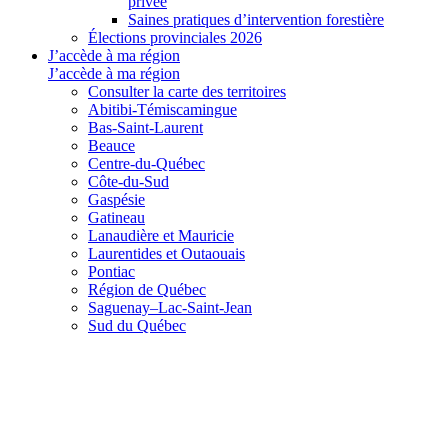
privée
Saines pratiques d’intervention forestière
Élections provinciales 2026
J’accède à ma région
J’accède à ma région
Consulter la carte des territoires
Abitibi-Témiscamingue
Bas-Saint-Laurent
Beauce
Centre-du-Québec
Côte-du-Sud
Gaspésie
Gatineau
Lanaudière et Mauricie
Laurentides et Outaouais
Pontiac
Région de Québec
Saguenay–Lac-Saint-Jean
Sud du Québec