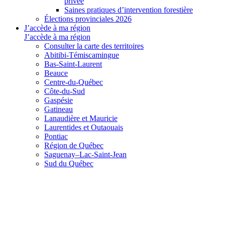
privée
Saines pratiques d’intervention forestière
Élections provinciales 2026
J’accède à ma région
J’accède à ma région
Consulter la carte des territoires
Abitibi-Témiscamingue
Bas-Saint-Laurent
Beauce
Centre-du-Québec
Côte-du-Sud
Gaspésie
Gatineau
Lanaudière et Mauricie
Laurentides et Outaouais
Pontiac
Région de Québec
Saguenay–Lac-Saint-Jean
Sud du Québec