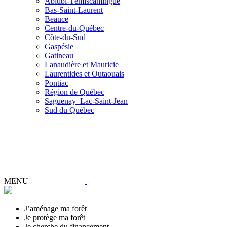
Abitibi-Témiscamingue
Bas-Saint-Laurent
Beauce
Centre-du-Québec
Côte-du-Sud
Gaspésie
Gatineau
Lanaudière et Mauricie
Laurentides et Outaouais
Pontiac
Région de Québec
Saguenay–Lac-Saint-Jean
Sud du Québec
MENU
J’aménage ma forêt
Je protège ma forêt
Je cherche du financement