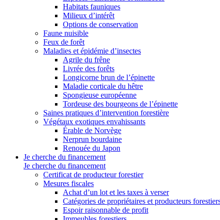
Habitats fauniques
Milieux d’intérêt
Options de conservation
Faune nuisible
Feux de forêt
Maladies et épidémie d’insectes
Agrile du frêne
Livrée des forêts
Longicorne brun de l’épinette
Maladie corticale du hêtre
Spongieuse européenne
Tordeuse des bourgeons de l’épinette
Saines pratiques d’intervention forestière
Végétaux exotiques envahissants
Érable de Norvège
Nerprun bourdaine
Renouée du Japon
Je cherche du financement
Je cherche du financement
Certificat de producteur forestier
Mesures fiscales
Achat d’un lot et les taxes à verser
Catégories de propriétaires et producteurs forestier
Espoir raisonnable de profit
Immeubles forestiers