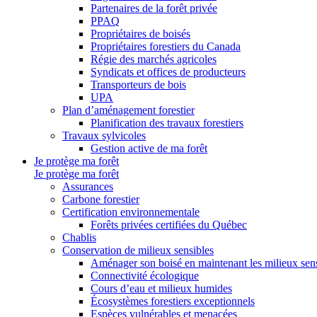
Partenaires de la forêt privée
PPAQ
Propriétaires de boisés
Propriétaires forestiers du Canada
Régie des marchés agricoles
Syndicats et offices de producteurs
Transporteurs de bois
UPA
Plan d’aménagement forestier
Planification des travaux forestiers
Travaux sylvicoles
Gestion active de ma forêt
Je protège ma forêt
Je protège ma forêt
Assurances
Carbone forestier
Certification environnementale
Forêts privées certifiées du Québec
Chablis
Conservation de milieux sensibles
Aménager son boisé en maintenant les milieux sensi
Connectivité écologique
Cours d’eau et milieux humides
Écosystèmes forestiers exceptionnels
Espèces vulnérables et menacées