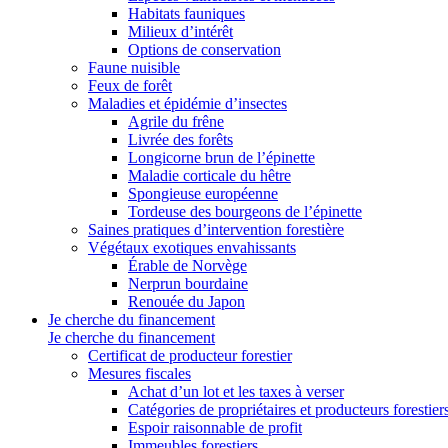
Habitats fauniques
Milieux d’intérêt
Options de conservation
Faune nuisible
Feux de forêt
Maladies et épidémie d’insectes
Agrile du frêne
Livrée des forêts
Longicorne brun de l’épinette
Maladie corticale du hêtre
Spongieuse européenne
Tordeuse des bourgeons de l’épinette
Saines pratiques d’intervention forestière
Végétaux exotiques envahissants
Érable de Norvège
Nerprun bourdaine
Renouée du Japon
Je cherche du financement
Je cherche du financement
Certificat de producteur forestier
Mesures fiscales
Achat d’un lot et les taxes à verser
Catégories de propriétaires et producteurs forestier
Espoir raisonnable de profit
Immeubles forestiers