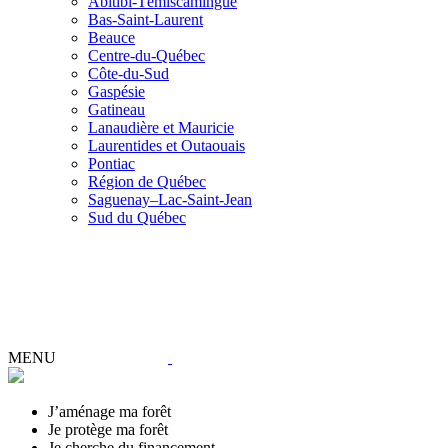
Abitibi-Témiscamingue
Bas-Saint-Laurent
Beauce
Centre-du-Québec
Côte-du-Sud
Gaspésie
Gatineau
Lanaudière et Mauricie
Laurentides et Outaouais
Pontiac
Région de Québec
Saguenay–Lac-Saint-Jean
Sud du Québec
MENU
J’aménage ma forêt
Je protège ma forêt
Je cherche du financement