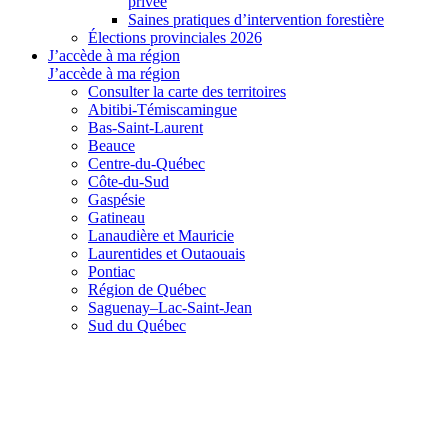
privée
Saines pratiques d’intervention forestière
Élections provinciales 2026
J’accède à ma région
J’accède à ma région
Consulter la carte des territoires
Abitibi-Témiscamingue
Bas-Saint-Laurent
Beauce
Centre-du-Québec
Côte-du-Sud
Gaspésie
Gatineau
Lanaudière et Mauricie
Laurentides et Outaouais
Pontiac
Région de Québec
Saguenay–Lac-Saint-Jean
Sud du Québec