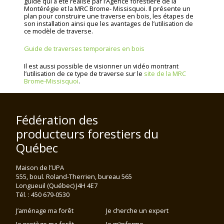
guide qui a été réalisé par l’Agence forestière de la
Montérégie et la MRC Brome- Missisquoi. Il présente un
plan pour construire une traverse en bois, les étapes de
son installation ainsi que les avantages de l’utilisation de
ce modèle de traverse.
Guide de traverses temporaires en bois
Il est aussi possible de visionner un vidéo montrant
l’utilisation de ce type de traverse sur le
site de la MRC
Brome-Missisquoi
.
Fédération des
producteurs forestiers du
Québec
Maison de l’UPA
555, boul. Roland-Therrien, bureau 565
Longueuil (Québec) J4H 4E7
Tél. : 450 679-0530
J’aménage ma forêt
Je cherche un expert