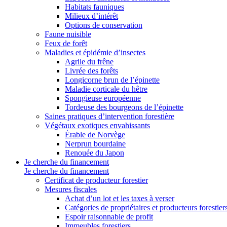
Habitats fauniques
Milieux d’intérêt
Options de conservation
Faune nuisible
Feux de forêt
Maladies et épidémie d’insectes
Agrile du frêne
Livrée des forêts
Longicorne brun de l’épinette
Maladie corticale du hêtre
Spongieuse européenne
Tordeuse des bourgeons de l’épinette
Saines pratiques d’intervention forestière
Végétaux exotiques envahissants
Érable de Norvège
Nerprun bourdaine
Renouée du Japon
Je cherche du financement
Je cherche du financement
Certificat de producteur forestier
Mesures fiscales
Achat d’un lot et les taxes à verser
Catégories de propriétaires et producteurs forestier
Espoir raisonnable de profit
Immeubles forestiers