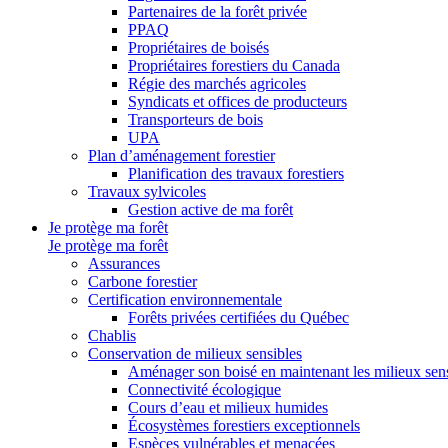
Partenaires de la forêt privée
PPAQ
Propriétaires de boisés
Propriétaires forestiers du Canada
Régie des marchés agricoles
Syndicats et offices de producteurs
Transporteurs de bois
UPA
Plan d’aménagement forestier
Planification des travaux forestiers
Travaux sylvicoles
Gestion active de ma forêt
Je protège ma forêt
Je protège ma forêt
Assurances
Carbone forestier
Certification environnementale
Forêts privées certifiées du Québec
Chablis
Conservation de milieux sensibles
Aménager son boisé en maintenant les milieux sensi
Connectivité écologique
Cours d’eau et milieux humides
Écosystèmes forestiers exceptionnels
Espèces vulnérables et menacées