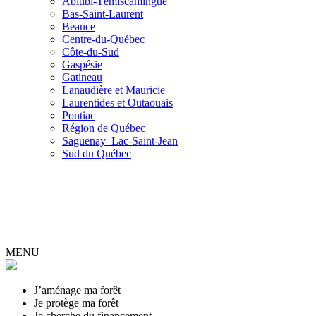
Abitibi-Témiscamingue
Bas-Saint-Laurent
Beauce
Centre-du-Québec
Côte-du-Sud
Gaspésie
Gatineau
Lanaudière et Mauricie
Laurentides et Outaouais
Pontiac
Région de Québec
Saguenay–Lac-Saint-Jean
Sud du Québec
MENU
J’aménage ma forêt
Je protège ma forêt
Je cherche du financement