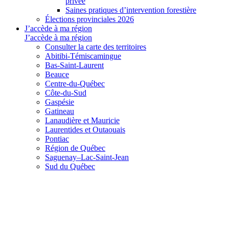
privée
Saines pratiques d’intervention forestière
Élections provinciales 2026
J’accède à ma région
J’accède à ma région
Consulter la carte des territoires
Abitibi-Témiscamingue
Bas-Saint-Laurent
Beauce
Centre-du-Québec
Côte-du-Sud
Gaspésie
Gatineau
Lanaudière et Mauricie
Laurentides et Outaouais
Pontiac
Région de Québec
Saguenay–Lac-Saint-Jean
Sud du Québec