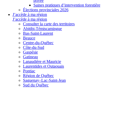
privée
Saines pratiques d’intervention forestière
Élections provinciales 2026
J’accède à ma région
J’accède à ma région
Consulter la carte des territoires
Abitibi-Témiscamingue
Bas-Saint-Laurent
Beauce
Centre-du-Québec
Côte-du-Sud
Gaspésie
Gatineau
Lanaudière et Mauricie
Laurentides et Outaouais
Pontiac
Région de Québec
Saguenay–Lac-Saint-Jean
Sud du Québec