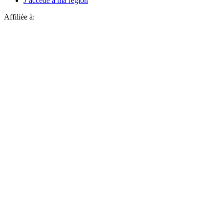
J’accède à ma région
Affiliée à: