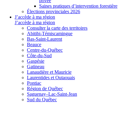
privée
Saines pratiques d’intervention forestière
Élections provinciales 2026
J’accède à ma région
J’accède à ma région
Consulter la carte des territoires
Abitibi-Témiscamingue
Bas-Saint-Laurent
Beauce
Centre-du-Québec
Côte-du-Sud
Gaspésie
Gatineau
Lanaudière et Mauricie
Laurentides et Outaouais
Pontiac
Région de Québec
Saguenay–Lac-Saint-Jean
Sud du Québec