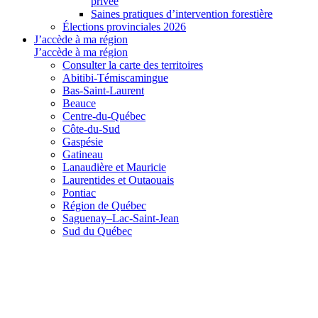
privée
Saines pratiques d’intervention forestière
Élections provinciales 2026
J’accède à ma région
J’accède à ma région
Consulter la carte des territoires
Abitibi-Témiscamingue
Bas-Saint-Laurent
Beauce
Centre-du-Québec
Côte-du-Sud
Gaspésie
Gatineau
Lanaudière et Mauricie
Laurentides et Outaouais
Pontiac
Région de Québec
Saguenay–Lac-Saint-Jean
Sud du Québec