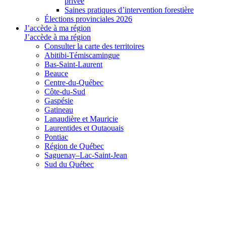
privée
Saines pratiques d’intervention forestière
Élections provinciales 2026
J’accède à ma région
J’accède à ma région
Consulter la carte des territoires
Abitibi-Témiscamingue
Bas-Saint-Laurent
Beauce
Centre-du-Québec
Côte-du-Sud
Gaspésie
Gatineau
Lanaudière et Mauricie
Laurentides et Outaouais
Pontiac
Région de Québec
Saguenay–Lac-Saint-Jean
Sud du Québec