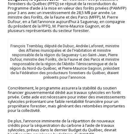
forestiers du Québec (FPFQ) se réjouit de la reconduction du
Programme d’aide à la mise en valeur des forêts privées (PAMVFP)
pour 3 ans avec un investissement de 28,5 M$ par année. Le
ministre des Forêts, de la Faune et des Parcs (MFFP), M. Pierre
Dufour, en a fait l’annonce aujourd’hui à Saguenay, en compagnie
du président de la FPFQ, M. Pierre-Maurice Gagnon, et de
plusieurs représentants du secteur forestier.
François Tremblay, député de Dubuc, Andrée Laforest, ministre
des Affaires municipales et de l’Habitation et ministre
responsable de la région du Saguenay–Lac-Saint-Jean, Pierre
Dufour, ministre des Forêts, de la Faune et des Parcs et ministre
responsable de la région de l’Abitibi-Témiscamingue et de la
région du Nord-du-Québec, et Pierre-Maurice Gagnon, président
de la Fédération des producteurs forestiers du Québec, étaient
présents pour l'annonce.
Concrètement, le programme assurera la stabilité du soutien
financier gouvernemental dédié aux travaux sylvicoles en forêt
privée. Cette aide est nécessaire pour initier des investissements
sylvicoles présentant une faible rentabilité financière pour un
propriétaire forestier, mais générant des retombées importantes
pour la collectivité.
De plus, l’annonce imminente de la répartition de nouveaux
crédits pour la séquestration du carbone à l’aide de travaux
sylvicoles, prévus dans le dernier Budget du Québec, devrait