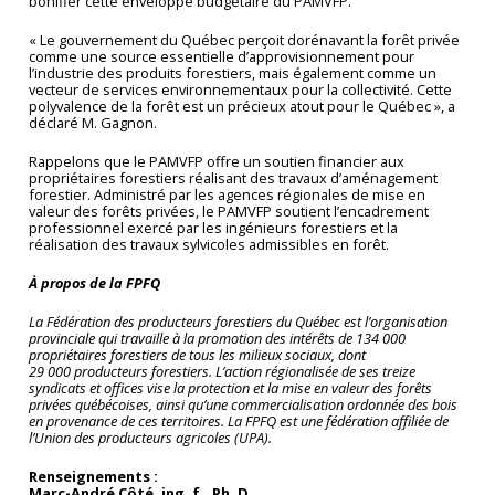
bonifier cette enveloppe budgétaire du PAMVFP.
« Le gouvernement du Québec perçoit dorénavant la forêt privée
comme une source essentielle d’approvisionnement pour
l’industrie des produits forestiers, mais également comme un
vecteur de services environnementaux pour la collectivité. Cette
polyvalence de la forêt est un précieux atout pour le Québec », a
déclaré M. Gagnon.
Rappelons que le PAMVFP offre un soutien financier aux
propriétaires forestiers réalisant des travaux d’aménagement
forestier. Administré par les agences régionales de mise en
valeur des forêts privées, le PAMVFP soutient l’encadrement
professionnel exercé par les ingénieurs forestiers et la
réalisation des travaux sylvicoles admissibles en forêt.
À propos de la FPFQ
La Fédération des producteurs forestiers du Québec est l’organisation
provinciale qui travaille à la promotion des intérêts de 134 000
propriétaires forestiers de tous les milieux sociaux, dont
29 000 producteurs forestiers. L’action régionalisée de ses treize
syndicats et offices vise la protection et la mise en valeur des forêts
privées québécoises, ainsi qu’une commercialisation ordonnée des bois
en provenance de ces territoires. La FPFQ est une fédération affiliée de
l’Union des producteurs agricoles (UPA).
Renseignements :
Marc-André Côté, ing. f., Ph. D.