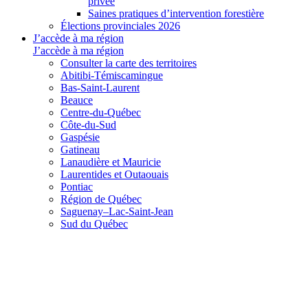
privée
Saines pratiques d’intervention forestière
Élections provinciales 2026
J’accède à ma région
J’accède à ma région
Consulter la carte des territoires
Abitibi-Témiscamingue
Bas-Saint-Laurent
Beauce
Centre-du-Québec
Côte-du-Sud
Gaspésie
Gatineau
Lanaudière et Mauricie
Laurentides et Outaouais
Pontiac
Région de Québec
Saguenay–Lac-Saint-Jean
Sud du Québec