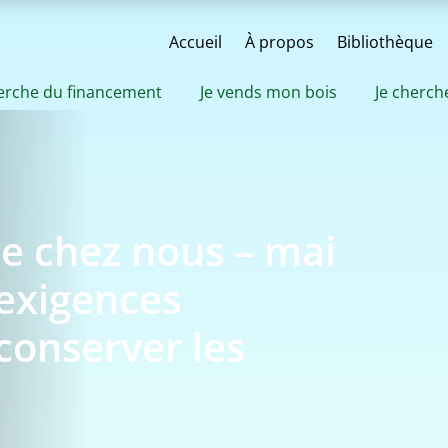
Accueil
À propos
Bibliothèque
herche du financement
Je vends mon bois
Je cherch
de chez nous – mai
 exigences
 conserver les