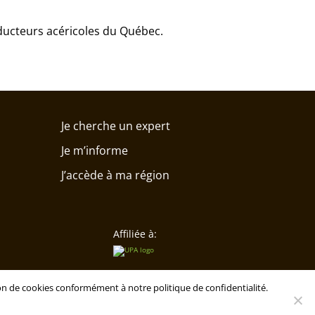
oducteurs acéricoles du Québec.
Je cherche un expert
Je m’informe
J’accède à ma région
Affiliée à:
tion de cookies conformément à notre politique de confidentialité.
uébec. Tous droits réservés.