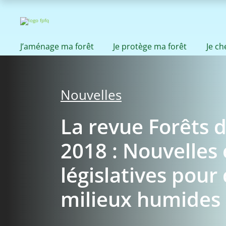
J’aménage ma forêt
Je protège ma forêt
Je c
Nouvelles
La revue Forêts 
2018 : Nouvelles
législatives pour
milieux humides