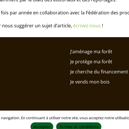
 fois par année en collaboration avec la Fédération des pr
nous suggérer un sujet d’article,
écrivez-nous
!
J’aménage ma forêt
Je protège ma forêt
Je cherche du financement
Je vends mon bois
 navigation. En continuant à utiliser notre site, vous acceptez notre utilisa
Accepter
Termes et conditions
Copyright © 2025 - Fédération des producteurs forestiers du Q