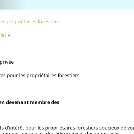
des propriétaires forestiers
lle?
»
 privée
ves pour les propriétaires forestiers
en devenant membre des
 d’intérêt pour les propriétaires forestiers soucieux de voir
otamment par le biais des éditoriaux et des reportages.